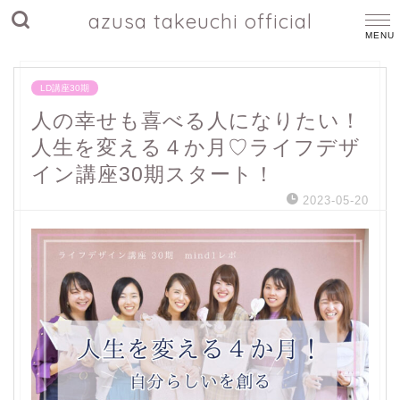
azusa takeuchi official
LD講座30期
人の幸せも喜べる人になりたい！
人生を変える４か月♡ライフデザ
イン講座30期スタート！
2023-05-20